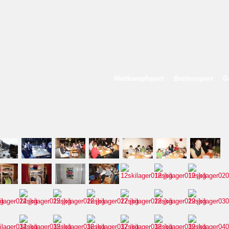
Wettkampfsport
Breitensport
G