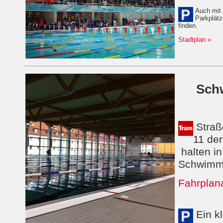
Auch mit d
Parkplätze
finden.
Stadtplan »
Sch
Straß
11 de
halten in
Schwimmh
Fahrplan
Ein kl