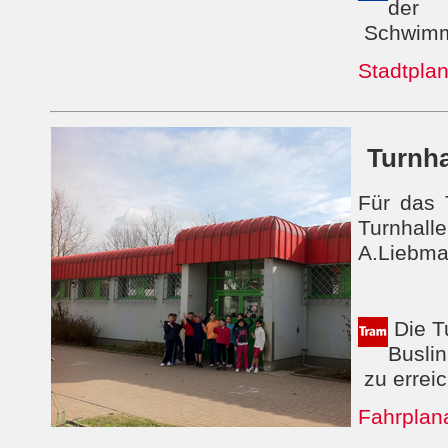
der
Schwimm
Stadtplan
Turnha
Für das 
Turnhal
A.Liebma
Die Tu
Busli
zu errei
Fahrplan